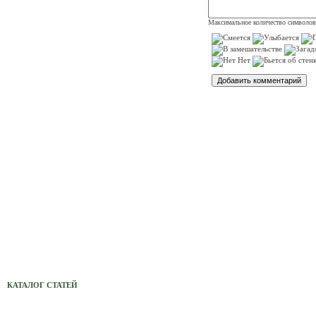
Датчики
Максимальное количество символо
ИЗУ (Импулс.Зажиг. Устр-во)
Сетевые фильтры, переноски,
удленнители
Авто МР3 проигрыватель Xcarlink
Светильники
Светодиодные светильники
Электронные компоненты (радиодетали)
Монтаж кондиционеров, ремонт,
обслуживание
Светильники для теплицы
Комплектующие для компьютеров
КАТАЛОГ СТАТЕЙ