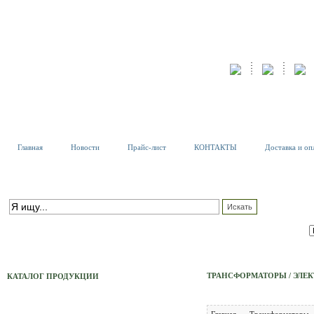
Главная
Новости
Прайс-лист
КОНТАКТЫ
Доставка и оп
К
Т
ПОИСК ПО КАТАЛОГУ
С
расширенный поиск
ТРАНСФОРМАТОРЫ / ЭЛЕ
КАТАЛОГ ПРОДУКЦИИ
Тех. Светильники
Главная
Трансформаторы