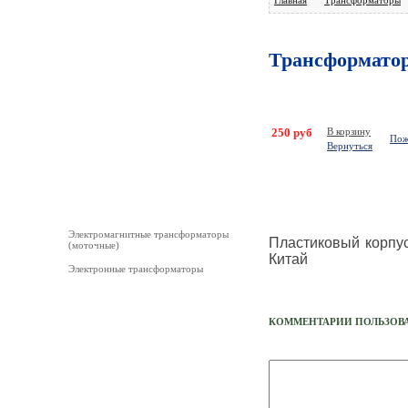
Лампы
Трансформатор
Мультимметры (MASTECH)
Ремонт Светильников ,Радиоапаратуры,
Бытовой техники, ЭПРА, Элек
250 руб
В корзину
Дроссели
Пож
Вернуться
Прожекторы
Трансформаторы
Электромагнитные трансформаторы
Пластиковый корпус
(моточные)
Китай
Электронные трансформаторы
Электрон. пусковые устр-ва
КОММЕНТАРИИ ПОЛЬЗОВ
Уличное освещение
Стартеры,Патроны, Пробки, Автоматы и
пр.