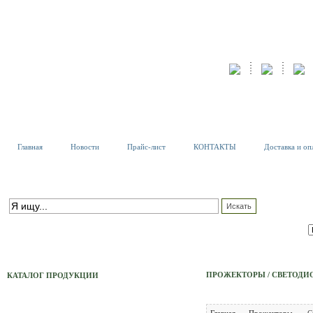
Главная
Новости
Прайс-лист
КОНТАКТЫ
Доставка и оп
К
Т
ПОИСК ПО КАТАЛОГУ
С
расширенный поиск
ПРОЖЕКТОРЫ / СВЕТОД
КАТАЛОГ ПРОДУКЦИИ
Тех. Светильники
Главная
Прожекторы
С