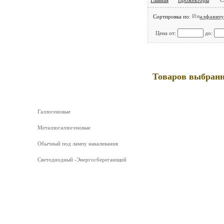
Лампы
Сортировка по:
алфавиту
Цена от:
до:
Мультимметры (MASTECH)
Ремонт Светильников ,Радиоапаратуры,
Бытовой техники, ЭПРА, Элек
Дроссели
Товаров выбранно
Прожекторы
Галлогеновые
Металлогаллогеновые
Обычный под лампу накаливания
Светодиодный -Энергосберегающий
Трансформаторы
Электрон. пусковые устр-ва
Уличное освещение