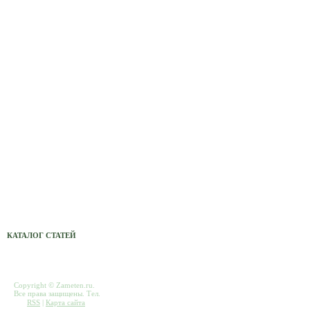
Сетевые фильтры, переноски,
удленнители
Авто МР3 проигрыватель Xcarlink
Светильники
Светодиодные светильники
Электронные компоненты (радиодетали)
Монтаж кондиционеров, ремонт,
обслуживание
Светильники для теплицы
Комплектующие для компьютеров
КАТАЛОГ СТАТЕЙ
Copyright © Zameten.ru.
Все права защищены. Тел.
RSS
|
Карта сайта