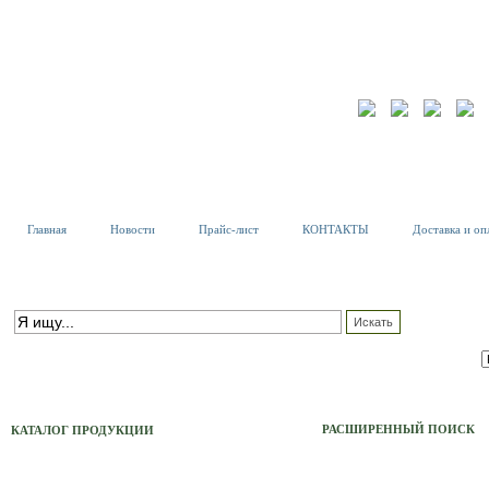
Главная
Новости
Прайс-лист
КОНТАКТЫ
Доставка и оп
К
Т
ПОИСК ПО КАТАЛОГУ
С
расширенный поиск
РАСШИРЕННЫЙ ПОИСК
КАТАЛОГ ПРОДУКЦИИ
Тех. Светильники