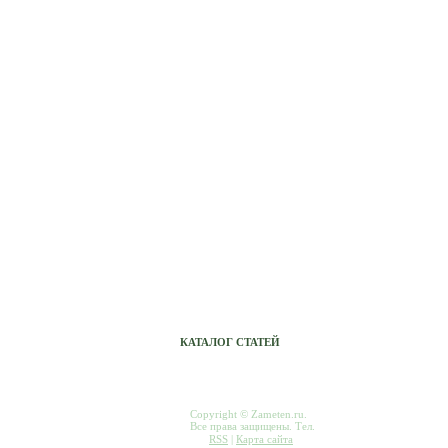
Сетевые фильтры, переноски,
удленнители
Авто МР3 проигрыватель Xcarlink
Светильники
Светодиодные светильники
Электронные компоненты (радиодетали
Монтаж кондиционеров, ремонт,
обслуживание
Светильники для теплицы
Комплектующие для компьютеров
КАТАЛОГ СТАТЕЙ
Copyright © Zameten.ru.
Все права защищены. Тел.
RSS
|
Карта сайта