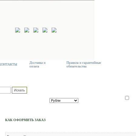
Доставка и
Правила и гарантийные
КОНТАКТЫ
оплата
обязательства
КОРЗИНА
ПОЛЬЗ
Товаров :
--
шт.
Логин:
Сумма заказа :
Пароль:
ВАЛЮТА
Оформить заказ
Зап
КАК ОФОРМИТЬ ЗАКАЗ