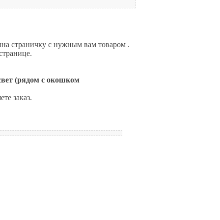
ина страничку с нужным вам товаром .
странице.
вет (рядом с окошком
те заказ.