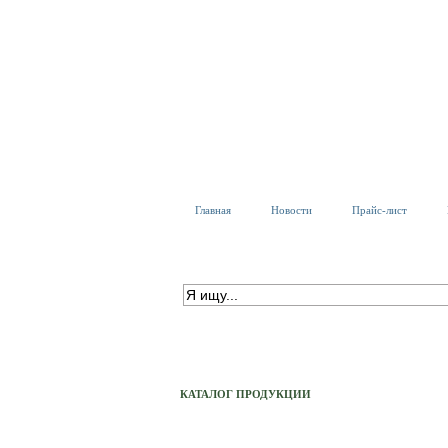
Главная
Новости
Прайс-лист
ПОИСК ПО КАТАЛОГУ
расширенный поиск
КАТАЛОГ ПРОДУКЦИИ
Тех. Светильники