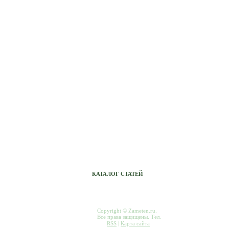
Сетевые фильтры, переноски,
удленнители
Авто МР3 проигрыватель Xcarlink
Светильники
Светодиодные светильники
Электронные компоненты (радиодетали
Монтаж кондиционеров, ремонт,
обслуживание
Светильники для теплицы
Комплектующие для компьютеров
КАТАЛОГ СТАТЕЙ
Copyright © Zameten.ru.
Все права защищены. Тел.
RSS
|
Карта сайта