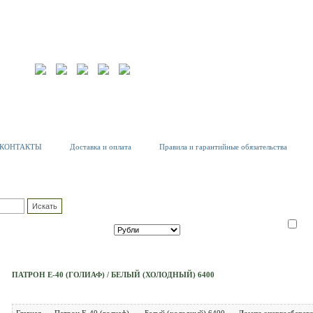
КОНТАКТЫ
Доставка и оплата
Правила и гарантийные обязательства
КОРЗИНА
ПОЛЬЗ
Товаров :
--
шт.
Логин:
Сумма заказа :
Пароль:
ВАЛЮТА
Оформить заказ
Зап
ПАТРОН E-40 (ГОЛИАФ) / БЕЛЫЙ (ХОЛОДНЫЙ) 6400
Главная
Патрон E-40 (голиаф)
Белый (холодный) 6400
Лампа энергосберега