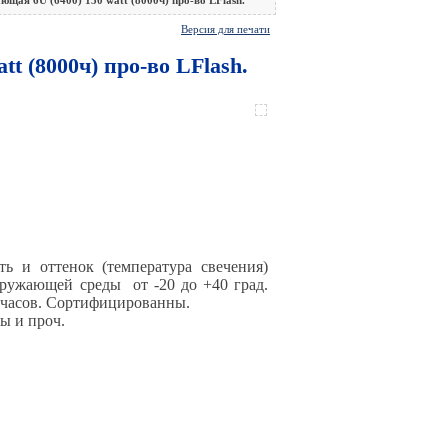
Версия для печати
t (8000ч) про-во LFlash.
ть и оттенок (температура свечения)
кружающей среды от -20 до +40 град.
0 часов. Сортифицированны.
лы и проч.