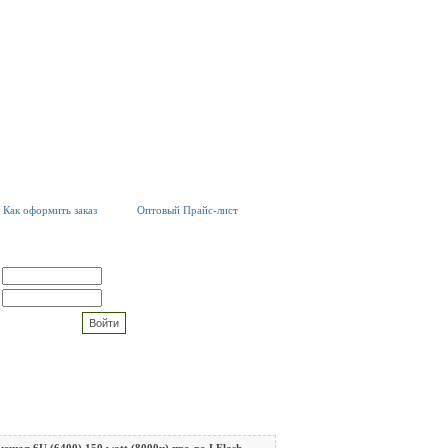
Как оформить заказ
Оптовый Прайс-лист
ОВАТЕЛЯМ
Регистрация
Забыли пароль?
омнить данные
ющая 6U (6400) 150 watt (8000ч) про-во LFlash.