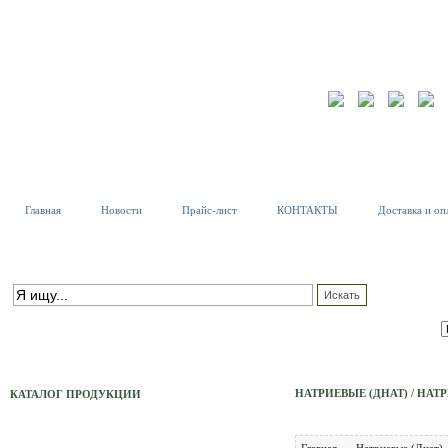
Главная
Новости
Прайс-лист
КОНТАКТЫ
Доставка и оп
К
Т
ПОИСК ПО КАТАЛОГУ
С
расширенный поиск
НАТРИЕВЫЕ (ДНАТ) / НАТР
КАТАЛОГ ПРОДУКЦИИ
Тех. Светильники
Главная
Натриевые (Днат)