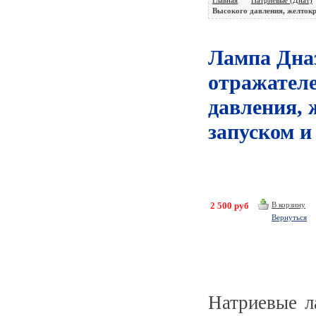
Высокого давления, желток
Лампы
Мультимметры (MASTECH)
Лампа Дназ
отражателе
Ремонт Светильников ,Радиоапаратуры,
Бытовой техники, ЭПРА, Элек
давления, 
Дроссели
запуском 
Прожекторы
Трансформаторы
Электрон. пусковые устр-ва
2 500 руб
В корзину
Уличное освещение
Вернуться
Стартеры,Патроны, Пробки, Автоматы и
пр.
Датчики
Натриевые л
ИЗУ (Импулс.Зажиг. Устр-во)