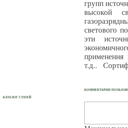
групп источн
Сетевые фильтры, переноски,
удленнители
высокой с
Авто МР3 проигрыватель Xcarlink
газоразря
светового п
Светильники
эти источ
Светодиодные светильники
экономично
Электронные компоненты (радиодетали)
применения 
Монтаж кондиционеров, ремонт,
т.д.. Сорти
обслуживание
Светильники для теплицы
Комплектующие для компьютеров
КОММЕНТАРИИ ПОЛЬЗОВ
КАТАЛОГ СТАТЕЙ