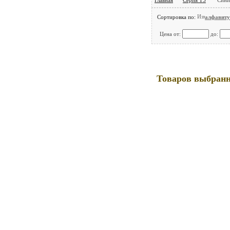
Лампы
Сортировка по:
алфавиту
Цена от:
до:
Мультимметры (MASTECH)
Ремонт Светильников ,Радиоапаратуры,
Бытовой техники, ЭПРА, Элек
Дроссели
Товаров выбранно
Прожекторы
Трансформаторы
Электрон. пусковые устр-ва
Уличное освещение
Стартеры,Патроны, Пробки, Автоматы и
пр.
Датчики
ИЗУ (Импулс.Зажиг. Устр-во)