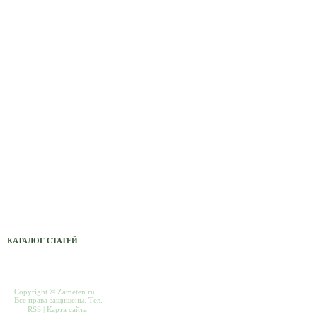
Сетевые фильтры, переноски,
удленнители
Авто МР3 проигрыватель Xcarlink
Светильники
Светодиодные светильники
Электронные компоненты (радиодетали)
Монтаж кондиционеров, ремонт,
обслуживание
Светильники для теплицы
Комплектующие для компьютеров
КАТАЛОГ СТАТЕЙ
Copyright © Zameten.ru.
Все права защищены. Тел.
RSS
|
Карта сайта