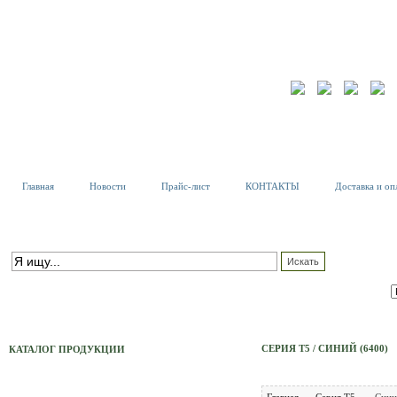
Главная
Новости
Прайс-лист
КОНТАКТЫ
Доставка и оп
К
Т
ПОИСК ПО КАТАЛОГУ
С
расширенный поиск
СЕРИЯ Т5 / СИНИЙ (6400)
КАТАЛОГ ПРОДУКЦИИ
Тех. Светильники
Главная
Серия Т5
Сини